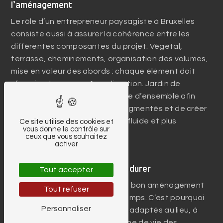
l’aménagement
Le rôle d’un entrepreneur paysagiste à Bruxelles
consiste aussi à assurer la cohérence entre les
différentes composantes du projet. Végétal,
terrasse, cheminements, organisation des volumes,
mise en valeur des abords : chaque élément doit
s’inscrire dans une même direction. Jardin de
Cottage privilégie cette lecture d’ensemble afin
d’éviter les aménagements fragmentés et de créer
un extérieur mieux pensé, plus fluide et plus
Ce site utilise des cookies et
vous donne le contrôle sur
agréable à vivre.
ceux que vous souhaitez
activer
Un projet paysager conçu pour durer
Tout accepter
Au-delà de l’effet immédiat, un bon aménagement
Tout refuser
doit rester pertinent dans le temps. C’est pourquoi
Personnaliser
nous travaillons des extérieurs adaptés au lieu, à
l’entretien souhaité et au rythme de vie des