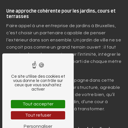
Une approche cohérente pour les jardins, cours et
terrasses
Faire appel à une entreprise de jardins à Bruxelles,
c’est choisir un partenaire capable de penser
l’extérieur dans son ensemble. Un jardin de ville ne se
conçoit pas comme un grand terrain ouvert : il faut
organiser les volumes, préserver l’intimité, intégrer le
végétal avec justesse et tirer parti de chaque mètre
carré.
Ce site utilise des cookies et
Jardin de Cottage vous accompagne dans cette
vous donne le contrôle sur
ceux que vous souhaitez
réflexion pour créer un extérieur structuré, agréable
activer
à vivre et adapté au caractère de votre bien, qu’il
s’agisse d’une maison avec jardin, d’une cour à
Tout accepter
réaménager ou d’une terrasse à transformer.
Tout refuser
Personnaliser