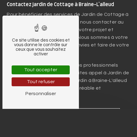
Contactez Jardin de Cottage à Braine-L'alleud
Pour bénéficier des services de Jardin de Cottage à
Braine-L'alleud, n'hésitez pas à nous contacter au
0495 57 27 84
pour discuter de votre projet et
obtenir un devis personnalisé. Nous sommes à votre
Ce site utilise des cookies et
écoute pour concrétiser vos envies et faire de votre
vous donne le contrôle sur
ceux que vous souhaitez
jardin un lieu d'exception.
activer
Confiez votre espace vert à des professionnels
Tout accepter
passionnés et compétents. Faites appel à Jardin de
Cottage pour sublimer votre jardin à Braine-L'alleud
Tout refuser
et profiter d'un cadre de vie agréable et
Personnaliser
harmonieux.
En savoir plus
Contactez-nous