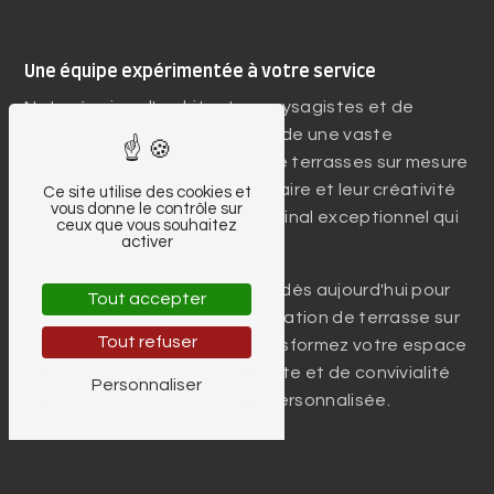
Une équipe expérimentée à votre service
Notre équipe d'architectes paysagistes et de
professionnels qualifiés possède une vaste
expérience dans la création de terrasses sur mesure
à Ham-Sur-Heure. Leur savoir-faire et leur créativité
Ce site utilise des cookies et
vous donne le contrôle sur
vous garantissent un résultat final exceptionnel qui
ceux que vous souhaitez
activer
dépassera vos attentes.
Contactez Jardin de Cottage dès aujourd'hui pour
Tout accepter
discuter de votre projet de création de terrasse sur
Tout refuser
mesure à Ham-Sur-Heure. Transformez votre espace
extérieur en un oasis de détente et de convivialité
Personnaliser
avec une terrasse unique et personnalisée.
En savoir plus
Contactez-nous